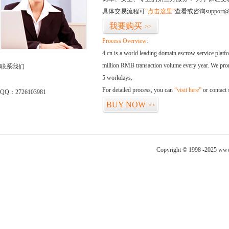
具体交易流程可
“点击这里”
查看或咨询support@
我要购买
>>
Process Overview:
4.cn is a world leading domain escrow service plat
million RMB transaction volume every year. We promi
联系我们
5 workdays.
For detailed process, you can
“visit here”
or contact
QQ：2726103981
BUY NOW
>>
Copyright © 1998 -2025 www